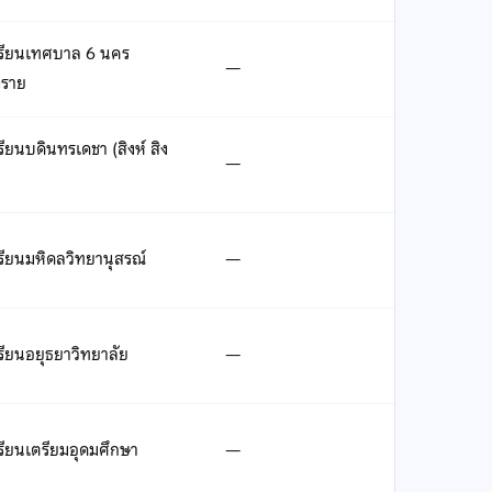
เรียนเทศบาล 6 นคร
—
งราย
รียนบดินทรเดชา (สิงห์ สิง
—
)
รียนมหิดลวิทยานุสรณ์
—
รียนอยุธยาวิทยาลัย
—
รียนเตรียมอุดมศึกษา
—