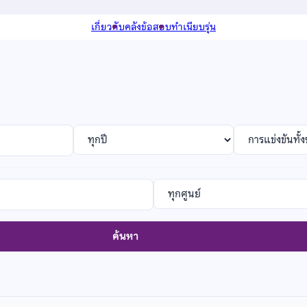
เกี่ยวกับ
คลังข้อสอบ
ทำเนียบรุ่น
Filter
Filter
by
by
year
competition
Filter
by
POSN
ค้นหา
center