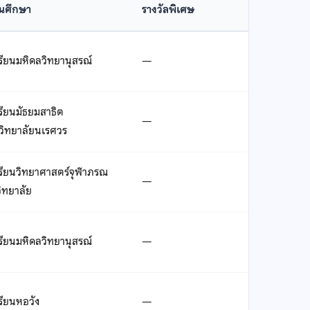
นศึกษา
รางวัลพิเศษ
รียนมหิดลวิทยานุสรณ์
—
รียนมัธยมสาธิต
—
วิทยาลัยนเรศวร
เรียนวิทยาศาสตร์จุฬาภรณ
—
ิทยาลัย
รียนมหิดลวิทยานุสรณ์
—
รียนหอวัง
—