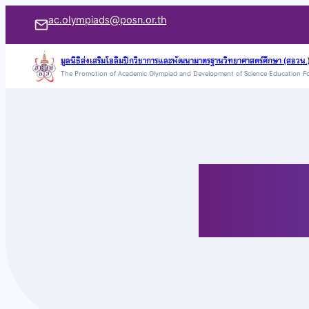
ข้าม
ac.olympiads@posn.or.th
ไป
ยัง
มูลนิธิส่งเสริมโอลิมปิกวิชาการและพัฒนามาตรฐานวิทยาศาสตร์ศึกษา (สอวน.
The Promotion of Academic Olympiad and Development of Science Education F
เนื้อหา
ทำเนียบร