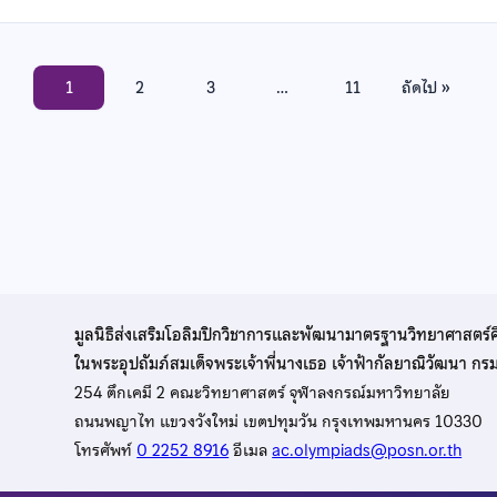
1
2
3
…
11
ถัดไป »
มูลนิธิส่งเสริมโอลิมปิกวิชาการและพัฒนามาตรฐานวิทยาศาสตร์
ในพระอุปถัมภ์สมเด็จพระเจ้าพี่นางเธอ เจ้าฟ้ากัลยาณิวัฒนา ก
254 ตึกเคมี 2 คณะวิทยาศาสตร์ จุฬาลงกรณ์มหาวิทยาลัย
ถนนพญาไท แขวงวังใหม่ เขตปทุมวัน กรุงเทพมหานคร 10330
โทรศัพท์
0 2252 8916
อีเมล
ac.olympiads@posn.or.th