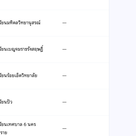
รียนมหิดลวิทยานุสรณ์
—
รียนเบญจมราชรังสฤษฎิ์
—
รียนร้อยเอ็ดวิทยาลัย
—
รียนปัว
—
เรียนเทศบาล 6 นคร
—
งราย