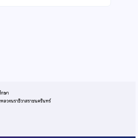
ศึกษา
รมหลวงนราธิวาสราชนครินทร์