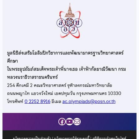
มูลนิธิส่งเสริมโอลิมปิกวิชาการและพัฒนามาตรฐานวิทยาศาสตร์
ศึกษา
ในพระอุปถัมภ์สมเด็จพระเจ้าพี่นางเธอ เจ้าฟ้ากัลยาณิวัฒนา กรม
หลวงนราธิวาสราชนครินทร์
254 ตึกเคมี 2 คณะวิทยาศาสตร์ จุฬาลงกรณ์มหาวิทยาลัย
ถนนพญาไท แขวงวังใหม่ เขตปทุมวัน กรุงเทพมหานคร 10330
โทรศัพท์
0 2252 8916
อีเมล
ac.olympiads@posn.or.th
Facebook
YouTube
Mail
นโยบายความเป็นส่วนตัว
|
นโยบายการใช้งานคุกกี้
| สถิติการเข้าชมเว็บไซต์