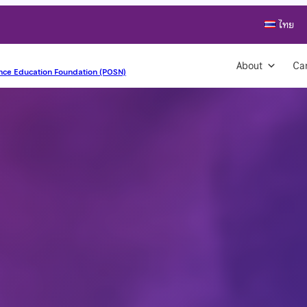
ไทย
About
Ca
nce Education Foundation (POSN)