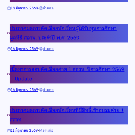
ที่
นท
ยืนยัน
·
:
18 มิถุนายน 2569
อ่านต่อ
ร
สิทธิ
ประกาศ
เชษฐภคินี”
พิเศษ
คุณสมบัติ
22nd
ประกาศผลการคัดเลือกนักเรียนผูัได้รับทุนการศึกษา
นักเรียน
IJSO
สมัคร
มูลนิธิ สอวน. ประจำปี พ.ศ. 2569
เข้า
สอบ
รับ
คัด
·
:
16 มิถุนายน 2569
อ่านต่อ
การ
เลือก
ประกาศ
อบรม
เข้า
ผล
ค่าย
ค่าย
เนื้อหาการสอบคัดเลือกค่าย 1 สอวน. ปีการศึกษา 2569
การ
1
1
คัด
– Update
สอวน.
สอวน.
เลือก
ประจำ
ประจำ
นัก
·
:
16 มิถุนายน 2569
อ่านต่อ
ปี
ปี
เรียน
เนื้อหา
การ
การ
ผูัได้
การ
ศึกษา
ศึกษา
รับ
ประกาศผลการคัดเลือกนักเรียนที่มีสิทธิ์เข้าอบรมค่าย 1
สอบ
2569
2569
ทุน
คัด
สสวท.
การ
เลือก
ศึกษา
ค่าย
·
:
11 มิถุนายน 2569
อ่านต่อ
มูลนิธิ