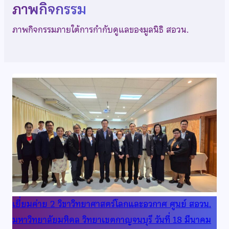
ภาพกิจกรรม
ประเทศ
ประเทศไทย
วิชา
ระดับ
ไป
คอมพิวเตอร์
ภาพกิจกรรมภายใต้การกำกับดูแลของมูลนิธิ สอวน.
มัธยมศึกษา
แข่งขัน
ประจำ
ตอน
IOAA-
ปี
ต้น
Jr
การ
ครั้ง
2026
ศึกษา
ที่
และ
2569
23
การ
ประจำ
แข่งขัน
ปี
IOAA
พ.ศ.
2026
2569
เยี่ยมค่าย 2 วิชาวิทยาศาสตร์โลกและอวกาศ ศูนย์ สอวน.
มหาวิทยาลัยมหิดล วิทยาเขตกาญจนบุรี วันที่ 18 มีนาคม