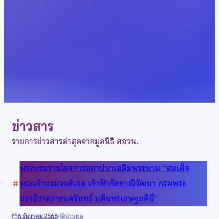
ข่าวสาร
รายการข่าวสารล่าสุดจากมูลนิธิ สอวน.
พระบรมราชโองการสถาปนาเฉลิมพระนาม “สมเด็จ
พระเจ้าบรมวงศ์เธอ เจ้าฟ้ากัลยาณิวัฒนา กรมพระ
นราธิวาสราชนครินทร์ บดินทรเชษฐภคินี”
·
:
6 ธันวาคม 2568
อ่านต่อ