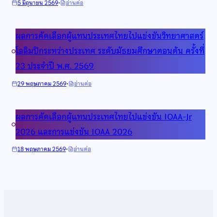
·
:
5 มิถุนายน 2569
อ่านต่อ
สอบ
1
ประกาศ
คัด
สอวน.
ราย
เลือก
ประจำ
ผลการคัดเลือกผู้แทนประเทศไทยไปแข่งขันวิทยาศาสตร์
ชื่อ
เข้า
ปี
นักเรียน
ค่าย
โอลิมปิกระหว่างประเทศ ระดับมัธยมศึกษาตอนต้น ครั้งที่
การ
ที่
1
ศึกษา
23 ประจำปี พ.ศ. 2569
ผ่าน
สอวน.
2569
เกณฑ์
วิชา
·
:
29 พฤษภาคม 2569
อ่านต่อ
โครงการ
คอมพิวเตอร์
ผล
TOI-
ประจำ
การ
Zero
ปี
ผลการคัดเลือกผู้แทนประเทศไทยไปแข่งขัน IOAA-Jr
คัด
มี
การ
เลือก
2026 และการแข่งขัน IOAA 2026
สิทธิ์
ศึกษา
ผู้
สมัคร
2569(เพิ่ม
แทน
·
:
18 พฤษภาคม 2569
อ่านต่อ
สอบ
เติม)
ประเทศไทย
ผล
คัด
ไป
การ
เลือก
แข่งขัน
คัด
เข้า
วิทยาศาสตร์
เลือก
ค่าย
โอลิมปิก
ผู้
1
ระหว่าง
แทน
สอวน.