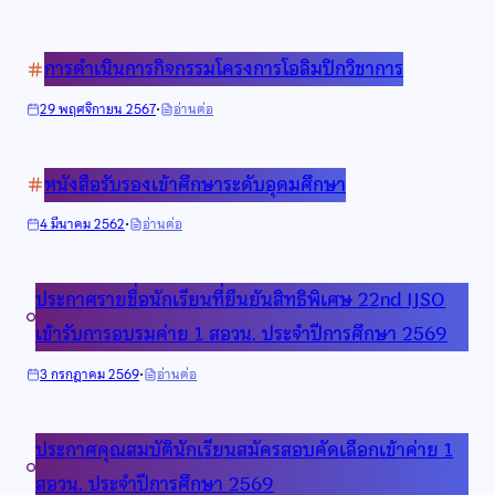
พระบรม
ราชโองการ
การดำเนินการกิจกรรมโครงการโอลิมปิกวิชาการ
สถาปนา
เฉลิม
·
:
29 พฤศจิกายน 2567
อ่านต่อ
พระนาม
การ
“สมเด็จ
ดำเนิน
พระเจ้า
หนังสือรับรองเข้าศึกษาระดับอุดมศึกษา
การ
บรม
กิจกรรม
วงศ์
·
:
4 มีนาคม 2562
อ่านต่อ
โครงการ
เธอ
หนังสือ
โอลิมปิก
เจ้า
รับรอง
วิชาการ
ฟ้า
ประกาศรายชื่อนักเรียนที่ยืนยันสิทธิพิเศษ 22nd IJSO
เข้า
กัลยาณิ
ศึกษา
เข้ารับการอบรมค่าย 1 สอวน. ประจำปีการศึกษา 2569
วัฒนา
ระดับ
กรม
อุดมศึกษา
·
:
3 กรกฎาคม 2569
อ่านต่อ
พระ
ประกาศ
นราธิวาส
ราย
ราช
ประกาศคุณสมบัตินักเรียนสมัครสอบคัดเลือกเข้าค่าย 1
ชื่อ
นครินทร์
นักเรียน
บดิ
สอวน. ประจำปีการศึกษา 2569