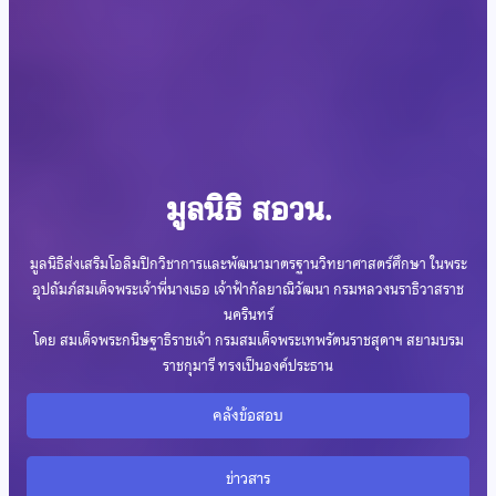
มูลนิธิ สอวน.
มูลนิธิส่งเสริมโอลิมปิกวิชาการและพัฒนามาตรฐานวิทยาศาสตร์ศึกษา ในพระ
อุปถัมภ์สมเด็จพระเจ้าพี่นางเธอ เจ้าฟ้ากัลยาณิวัฒนา กรมหลวงนราธิวาสราช
นครินทร์
โดย สมเด็จพระกนิษฐาธิราชเจ้า กรมสมเด็จพระเทพรัตนราชสุดาฯ สยามบรม
ราชกุมารี ทรงเป็นองค์ประธาน
คลังข้อสอบ
ข่าวสาร