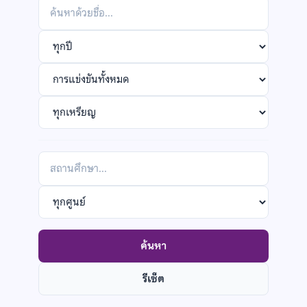
Search
by
Filter
name
by
Filter
year
by
Filter
competition
by
medal
กรอง
ตาม
Filter
สถาน
by
ศึกษา
POSN
ค้นหา
center
รีเซ็ต