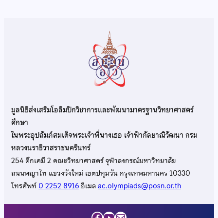
มูลนิธิส่งเสริมโอลิมปิกวิชาการและพัฒนามาตรฐานวิทยาศาสตร์
ศึกษา
ในพระอุปถัมภ์สมเด็จพระเจ้าพี่นางเธอ เจ้าฟ้ากัลยาณิวัฒนา กรม
หลวงนราธิวาสราชนครินทร์
254 ตึกเคมี 2 คณะวิทยาศาสตร์ จุฬาลงกรณ์มหาวิทยาลัย
ถนนพญาไท แขวงวังใหม่ เขตปทุมวัน กรุงเทพมหานคร 10330
โทรศัพท์
0 2252 8916
อีเมล
ac.olympiads@posn.or.th
Facebook
YouTube
Mail