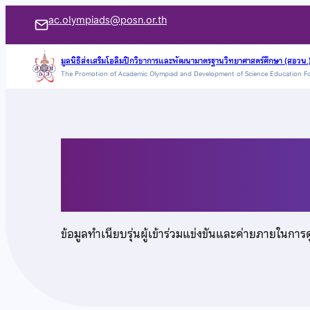
ข้าม
ac.olympiads@posn.or.th
ไป
ยัง
มูลนิธิส่งเสริมโอลิมปิกวิชาการและพัฒนามาตรฐานวิทยาศาสตร์ศึกษา (สอวน.
The Promotion of Academic Olympiad and Development of Science Education F
เนื้อหา
นายดัมพ์รงค์รัฐ สิริว
ข้อมูลทำเนียบรุ่นผู้เข้าร่วมแข่งขันและค่ายภายในการ