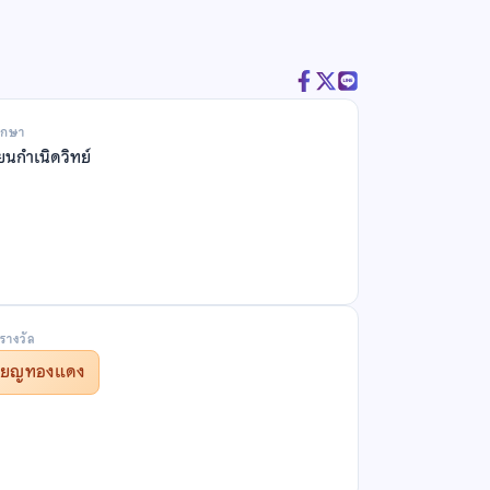
ึกษา
ียนกำเนิดวิทย์
รางวัล
รียญทองแดง