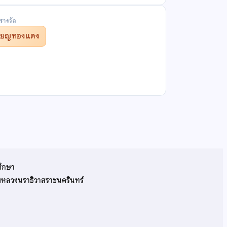
รางวัล
รียญทองแดง
ศึกษา
รมหลวงนราธิวาสราชนครินทร์