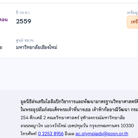
ปี (พ.ศ.)
เหรียญ
าตอน
2559
เห
ศูนย์ สอวน.
าย
มหาวิทยาลัยเชียงใหม่
มูลนิธิส่งเสริมโอลิมปิกวิชาการและพัฒนามาตรฐานวิทยาศาสตร์
ในพระอุปถัมภ์สมเด็จพระเจ้าพี่นางเธอ เจ้าฟ้ากัลยาณิวัฒนา ก
254 ตึกเคมี 2 คณะวิทยาศาสตร์ จุฬาลงกรณ์มหาวิทยาลัย
ถนนพญาไท แขวงวังใหม่ เขตปทุมวัน กรุงเทพมหานคร 10330
โทรศัพท์
0 2252 8916
อีเมล
ac.olympiads@posn.or.th