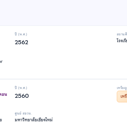
ปี (พ.ศ.)
สถานศ
โรงเร
2562
or
ปี (พ.ศ.)
เหรียญ
าตอน
2560
เห
ศูนย์ สอวน.
าย
มหาวิทยาลัยเชียงใหม่