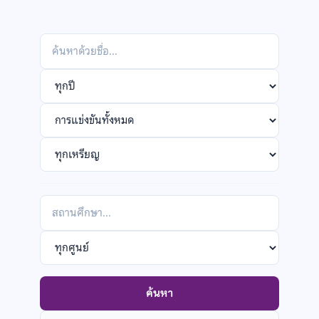
Search
by
Filter
name
by
Filter
year
by
Filter
competition
by
medal
กรอง
ตาม
Filter
สถาน
by
ศึกษา
POSN
ค้นหา
center