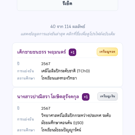
รีเซ็ต
40 จาก 114 ผลลัพธ์
แสดงข้อมูลการแข่งขันล่าสุด คลิกที่ชื่อเพื่อดูโปรไฟล์ฉบับเต็ม
เด็กชายชนธรร พฤมนตร์
เหรียญทอง
+1
2567
เคมีโอลิมปิกระดับชาติ (TChO)
โรงเรียนแสงทองวิทยา
นางสาวปาณิสรา โฆษิตสุรังคกุล
เหรียญเงิน
+1
2567
วิทยาศาสตร์โอลิมปิกกระหว่างประเทศ ระดับ
มัธยมศึกษาตอนต้น (IJSO)
โรงเรียนมัธยมปัญญารัตน์