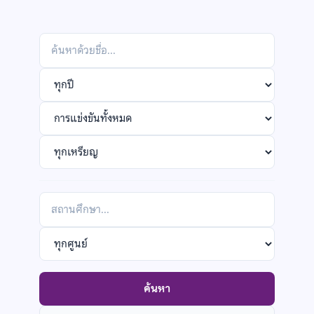
Search
by
Filter
name
by
Filter
year
by
Filter
competition
by
medal
กรอง
ตาม
Filter
สถาน
by
ศึกษา
POSN
ค้นหา
center