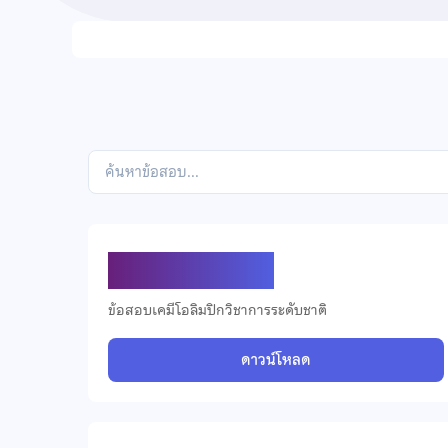
ข้อสอบเคมี ปี 2568
ข้อสอบเคมีโอลิมปิกวิชาการระดับชาติ
ดาวน์โหลด