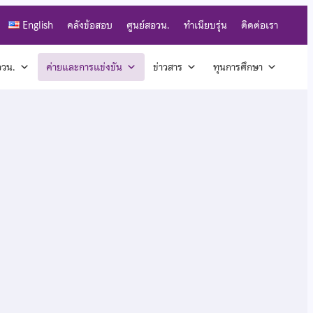
English
คลังข้อสอบ
ศูนย์สอวน.
ทำเนียบรุ่น
ติดต่อเรา
สอวน.
ค่ายและการแข่งขัน
ข่าวสาร
ทุนการศึกษา