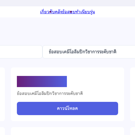
เกี่ยวกับ
คลังข้อสอบ
ทำเนียบรุ่น
ข้อสอบเคมี ปี 2567
ข้อสอบเคมีโอลิมปิกวิชาการระดับชาติ
ดาวน์โหลด