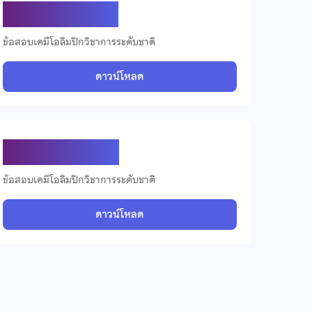
ข้อสอบเคมี ปี 2563
ข้อสอบเคมีโอลิมปิกวิชาการระดับชาติ
ดาวน์โหลด
ข้อสอบเคมี ปี 2560
ข้อสอบเคมีโอลิมปิกวิชาการระดับชาติ
ดาวน์โหลด