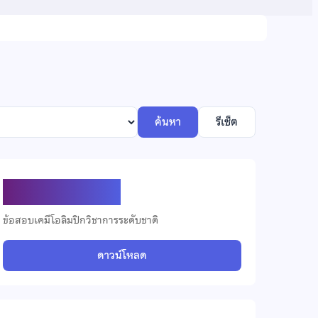
ค้นหา
รีเซ็ต
ข้อสอบเคมี ปี 2566
ข้อสอบเคมีโอลิมปิกวิชาการระดับชาติ
ดาวน์โหลด