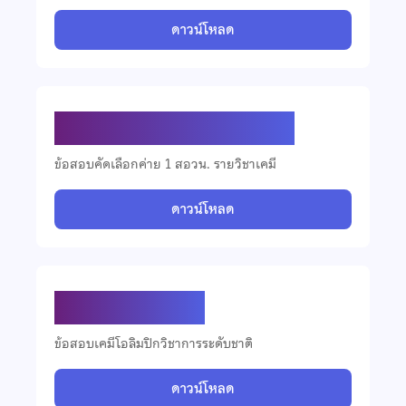
ดาวน์โหลด
ข้อสอบคัดเลือกวิชาเคมี ปี 2567
ข้อสอบคัดเลือกค่าย 1 สอวน. รายวิชาเคมี
ดาวน์โหลด
ข้อสอบเคมี ปี 2567
ข้อสอบเคมีโอลิมปิกวิชาการระดับชาติ
ดาวน์โหลด