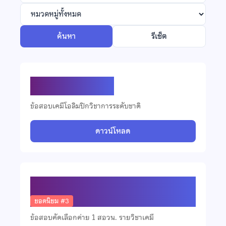
ค้นหา
รีเซ็ต
ข้อสอบเคมี ปี 2568
ข้อสอบเคมีโอลิมปิกวิชาการระดับชาติ
ดาวน์โหลด
ข้อสอบคัดเลือกวิชาเคมี ปี 2568
ยอดนิยม #3
ข้อสอบคัดเลือกค่าย 1 สอวน. รายวิชาเคมี