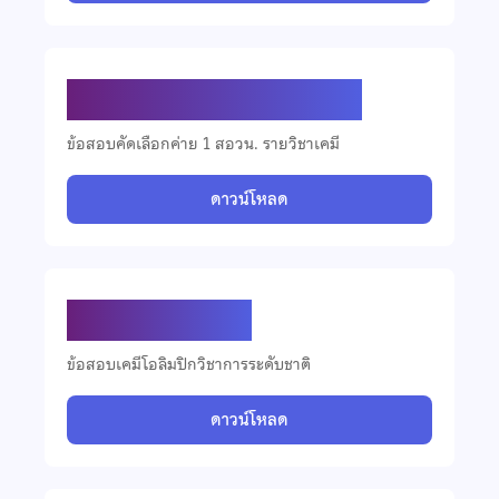
ข้อสอบคัดเลือกวิชาเคมี ปี 2566
ข้อสอบคัดเลือกค่าย 1 สอวน. รายวิชาเคมี
ดาวน์โหลด
ข้อสอบเคมี ปี 2566
ข้อสอบเคมีโอลิมปิกวิชาการระดับชาติ
ดาวน์โหลด