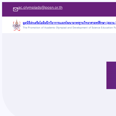
ข้าม
ac.olympiads@posn.or.th
ไป
ยัง
มูลนิธิส่งเสริมโอลิมปิกวิชาการและพัฒนามาตรฐานวิทยาศาสตร์ศึกษา (สอวน.
The Promotion of Academic Olympiad and Development of Science Education F
เนื้อหา
คล