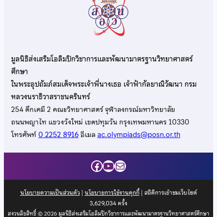
มูลนิธิส่งเสริมโอลิมปิกวิชาการและพัฒนามาตรฐานวิทยาศาสตร์
ศึกษา
ในพระอุปถัมภ์สมเด็จพระเจ้าพี่นางเธอ เจ้าฟ้ากัลยาณิวัฒนา กรม
หลวงนราธิวาสราชนครินทร์
254 ตึกเคมี 2 คณะวิทยาศาสตร์ จุฬาลงกรณ์มหาวิทยาลัย
ถนนพญาไท แขวงวังใหม่ เขตปทุมวัน กรุงเทพมหานคร 10330
โทรศัพท์
0 2252 8916
อีเมล
ac.olympiads@posn.or.th
Facebook
YouTube
Mail
นโยบายความเป็นส่วนตัว
|
นโยบายการใช้งานคุกกี้
| สถิติการเข้าชมเว็บไซต์
3,629,034
ครั้ง
สงวนลิขสิทธิ์ © 2026 มูลนิธิส่งเสริมโอลิมปิกวิชาการและพัฒนามาตรฐานวิทยาศาสตร์ศึกษา