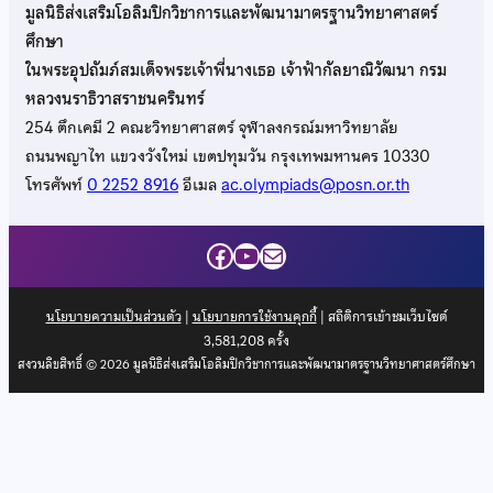
มูลนิธิส่งเสริมโอลิมปิกวิชาการและพัฒนามาตรฐานวิทยาศาสตร์
ศึกษา
ในพระอุปถัมภ์สมเด็จพระเจ้าพี่นางเธอ เจ้าฟ้ากัลยาณิวัฒนา กรม
หลวงนราธิวาสราชนครินทร์
254 ตึกเคมี 2 คณะวิทยาศาสตร์ จุฬาลงกรณ์มหาวิทยาลัย
ถนนพญาไท แขวงวังใหม่ เขตปทุมวัน กรุงเทพมหานคร 10330
โทรศัพท์
0 2252 8916
อีเมล
ac.olympiads@posn.or.th
Facebook
YouTube
Mail
นโยบายความเป็นส่วนตัว
|
นโยบายการใช้งานคุกกี้
| สถิติการเข้าชมเว็บไซต์
3,581,208
ครั้ง
สงวนลิขสิทธิ์ © 2026 มูลนิธิส่งเสริมโอลิมปิกวิชาการและพัฒนามาตรฐานวิทยาศาสตร์ศึกษา