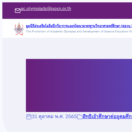
ข้าม
ac.olympiads@posn.or.th
ไป
ยัง
มูลนิธิส่งเสริมโอลิมปิกวิชาการและพัฒนามาตรฐานวิทยาศาสตร์ศึกษา (สอวน.
The Promotion of Academic Olympiad and Development of Science Education F
เนื้อหา
สิทธิพิเศษเข้าศึกษ
มหาวิทยาลัยมหิดล ป
31 ตุลาคม พ.ศ. 2565
สิทธิเข้าศึกษาต่ออุดมศึ