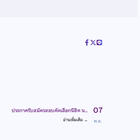
07
ประกาศรับสมัครสอบคัดเลือกนิสิต น…
อ่านเพิ่มเติม
→
พ.ย.