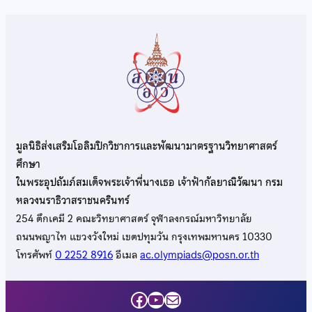
มูลนิธิส่งเสริมโอลิมปิกวิชาการและพัฒนามาตรฐานวิทยาศาสตร์
ศึกษา
ในพระอุปถัมภ์สมเด็จพระเจ้าพี่นางเธอ เจ้าฟ้ากัลยาณิวัฒนา กรม
หลวงนราธิวาสราชนครินทร์
254 ตึกเคมี 2 คณะวิทยาศาสตร์ จุฬาลงกรณ์มหาวิทยาลัย
ถนนพญาไท แขวงวังใหม่ เขตปทุมวัน กรุงเทพมหานคร 10330
โทรศัพท์
0 2252 8916
อีเมล
ac.olympiads@posn.or.th
Facebook
YouTube
Mail