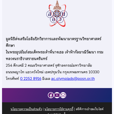
มูลนิธิส่งเสริมโอลิมปิกวิชาการและพัฒนามาตรฐานวิทยาศาสตร์
ศึกษา
ในพระอุปถัมภ์สมเด็จพระเจ้าพี่นางเธอ เจ้าฟ้ากัลยาณิวัฒนา กรม
หลวงนราธิวาสราชนครินทร์
254 ตึกเคมี 2 คณะวิทยาศาสตร์ จุฬาลงกรณ์มหาวิทยาลัย
ถนนพญาไท แขวงวังใหม่ เขตปทุมวัน กรุงเทพมหานคร 10330
โทรศัพท์
0 2252 8916
อีเมล
ac.olympiads@posn.or.th
Facebook
YouTube
Mail
นโยบายความเป็นส่วนตัว
|
นโยบายการใช้งานคุกกี้
| สถิติการเข้าชมเว็บไซต์