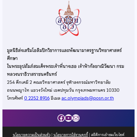
มูลนิธิส่งเสริมโอลิมปิกวิชาการและพัฒนามาตรฐานวิทยาศาสตร์
ศึกษา
ในพระอุปถัมภ์สมเด็จพระเจ้าพี่นางเธอ เจ้าฟ้ากัลยาณิวัฒนา กรม
หลวงนราธิวาสราชนครินทร์
254 ตึกเคมี 2 คณะวิทยาศาสตร์ จุฬาลงกรณ์มหาวิทยาลัย
ถนนพญาไท แขวงวังใหม่ เขตปทุมวัน กรุงเทพมหานคร 10330
โทรศัพท์
0 2252 8916
อีเมล
ac.olympiads@posn.or.th
Facebook
YouTube
Mail
นโยบายความเป็นส่วนตัว
|
นโยบายการใช้งานคุกกี้
| สถิติการเข้าชมเว็บไซต์