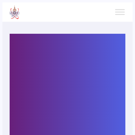
ข้าม
ไป
ยัง
เนื้อหา
ประกาศรายชื่อนักเรียนที่ผ่าน
การคัดเลือกจากศูนย์โรงเรียน
สวนกุหลาบวิทยาลัย
โรงเรียนสาธิต มศว ปทุมวัน
และโรงเรียนแสงทองวิทยา
รอบที่ 2