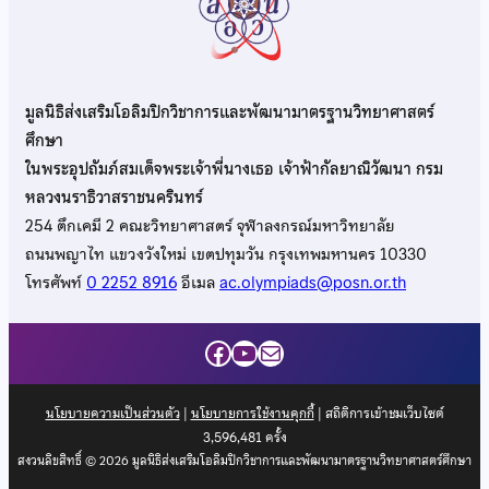
มูลนิธิส่งเสริมโอลิมปิกวิชาการและพัฒนามาตรฐานวิทยาศาสตร์
ศึกษา
ในพระอุปถัมภ์สมเด็จพระเจ้าพี่นางเธอ เจ้าฟ้ากัลยาณิวัฒนา กรม
หลวงนราธิวาสราชนครินทร์
254 ตึกเคมี 2 คณะวิทยาศาสตร์ จุฬาลงกรณ์มหาวิทยาลัย
ถนนพญาไท แขวงวังใหม่ เขตปทุมวัน กรุงเทพมหานคร 10330
โทรศัพท์
0 2252 8916
อีเมล
ac.olympiads@posn.or.th
Facebook
YouTube
Mail
นโยบายความเป็นส่วนตัว
|
นโยบายการใช้งานคุกกี้
| สถิติการเข้าชมเว็บไซต์
3,596,481
ครั้ง
สงวนลิขสิทธิ์ © 2026 มูลนิธิส่งเสริมโอลิมปิกวิชาการและพัฒนามาตรฐานวิทยาศาสตร์ศึกษา