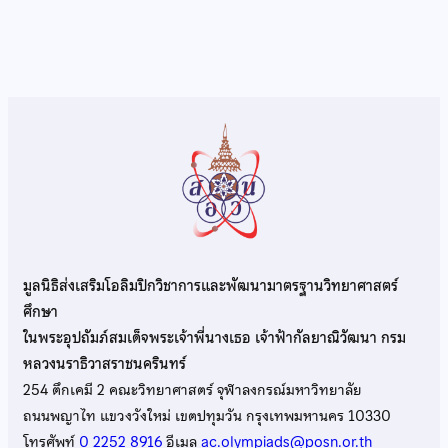
มูลนิธิส่งเสริมโอลิมปิกวิชาการและพัฒนามาตรฐานวิทยาศาสตร์
ศึกษา
ในพระอุปถัมภ์สมเด็จพระเจ้าพี่นางเธอ เจ้าฟ้ากัลยาณิวัฒนา กรม
หลวงนราธิวาสราชนครินทร์
254 ตึกเคมี 2 คณะวิทยาศาสตร์ จุฬาลงกรณ์มหาวิทยาลัย
ถนนพญาไท แขวงวังใหม่ เขตปทุมวัน กรุงเทพมหานคร 10330
โทรศัพท์
0 2252 8916
อีเมล
ac.olympiads@posn.or.th