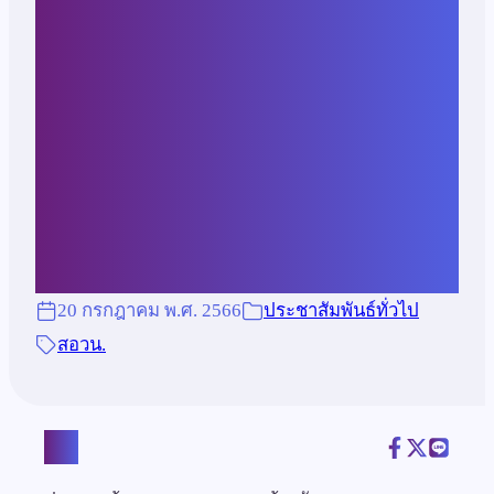
ประสูติสมเด็จพระเจ้าพี่นาง
เธอเจ้าฟ้ากัลยาณิวัฒนา กรม
หลวงนราธิวาสราช
นครินทร์”
20 กรกฎาคม พ.ศ. 2566
ประชาสัมพันธ์ทั่วไป
สอวน.
แชร์