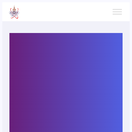
ข้าม
ไป
ยัง
เนื้อหา
ประกาศผู้ชนะการเสนอราคา
จ้างจัดงาน “การสัมมนา
นานาชาติว่าด้วยการเรียน
การสอนวิทยาศาสตร์และ
คณิตศาสตร์เพื่อเฉลิมฉลอง
ในวาระครบรอบ 100 ปี วัน