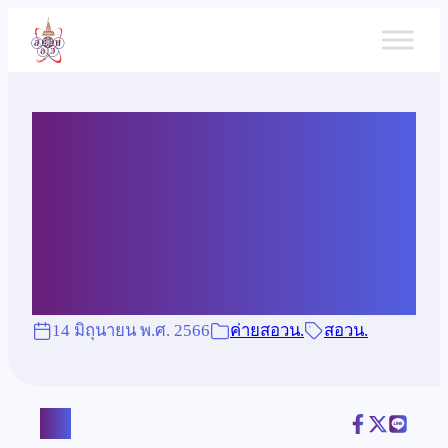
ข้าม
ไป
ยัง
เนื้อหา
สิทธิพิเศษนักเรียน 19th IJSO
เข้าค่าย 1 สอวน. ประจำปี
การศึกษา 2566
14 มิถุนายน พ.ศ. 2566
ค่ายสอวน.
สอวน.
แชร์