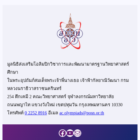
มูลนิธิส่งเสริมโอลิมปิกวิชาการและพัฒนามาตรฐานวิทยาศาสตร์
ศึกษา
ในพระอุปถัมภ์สมเด็จพระเจ้าพี่นางเธอ เจ้าฟ้ากัลยาณิวัฒนา กรม
หลวงนราธิวาสราชนครินทร์
254 ตึกเคมี 2 คณะวิทยาศาสตร์ จุฬาลงกรณ์มหาวิทยาลัย
ถนนพญาไท แขวงวังใหม่ เขตปทุมวัน กรุงเทพมหานคร 10330
โทรศัพท์
0 2252 8916
อีเมล
ac.olympiads@posn.or.th
Facebook
YouTube
Mail