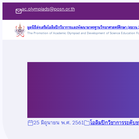
ข้าม
ac.olympiads@posn.or.th
ไป
ยัง
มูลนิธิส่งเสริมโอลิมปิกวิชาการและพัฒนามาตรฐานวิทยาศาสตร์ศึกษา (สอวน.
The Promotion of Academic Olympiad and Development of Science Education F
เนื้อหา
ผลการคัดเลือกนักเรียนท
อบรมวิชาคอมพิวเตอร์ท
25 มิถุนายน พ.ศ. 2561
โอลิมปิกวิชาการระดับช