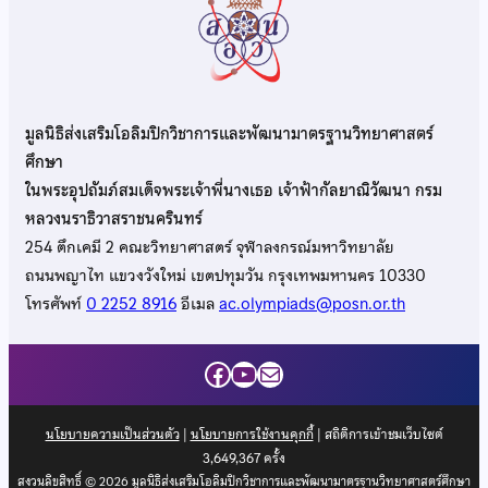
มูลนิธิส่งเสริมโอลิมปิกวิชาการและพัฒนามาตรฐานวิทยาศาสตร์
ศึกษา
ในพระอุปถัมภ์สมเด็จพระเจ้าพี่นางเธอ เจ้าฟ้ากัลยาณิวัฒนา กรม
หลวงนราธิวาสราชนครินทร์
254 ตึกเคมี 2 คณะวิทยาศาสตร์ จุฬาลงกรณ์มหาวิทยาลัย
ถนนพญาไท แขวงวังใหม่ เขตปทุมวัน กรุงเทพมหานคร 10330
โทรศัพท์
0 2252 8916
อีเมล
ac.olympiads@posn.or.th
Facebook
YouTube
Mail
นโยบายความเป็นส่วนตัว
|
นโยบายการใช้งานคุกกี้
| สถิติการเข้าชมเว็บไซต์
3,649,367
ครั้ง
สงวนลิขสิทธิ์ © 2026 มูลนิธิส่งเสริมโอลิมปิกวิชาการและพัฒนามาตรฐานวิทยาศาสตร์ศึกษา