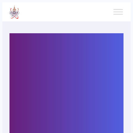
ข้าม
ไป
ยัง
เนื้อหา
ประกาศรายชื่อนักเรียนที่สมัคร
สอบคัดเลือกโครงการ
วิทยาศาสตร์โอลิมปิกระหว่าง
ประเทศ ระดับมัธยมศึกษา
ตอนต้น ครั้งที่ 19 (19th IJSO)
รอบที่ 1 ณ สนามสอบโรงเรียน