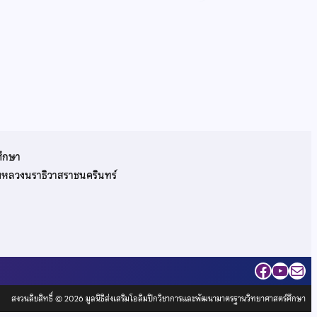
ศึกษา
รมหลวงนราธิวาสราชนครินทร์
Facebo
YouT
Mai
สงวนลิขสิทธิ์ © 2026 มูลนิธิส่งเสริมโอลิมปิกวิชาการและพัฒนามาตรฐานวิทยาศาสตร์ศึกษา