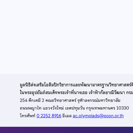
มูลนิธิส่งเสริมโอลิมปิกวิชาการและพัฒนามาตรฐานวิทยาศาสตร์
ในพระอุปถัมภ์สมเด็จพระเจ้าพี่นางเธอ เจ้าฟ้ากัลยาณิวัฒนา ก
254 ตึกเคมี 2 คณะวิทยาศาสตร์ จุฬาลงกรณ์มหาวิทยาลัย
ถนนพญาไท แขวงวังใหม่ เขตปทุมวัน กรุงเทพมหานคร 10330
โทรศัพท์
0 2252 8916
อีเมล
ac.olympiads@posn.or.th