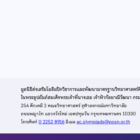
มูลนิธิส่งเสริมโอลิมปิกวิชาการและพัฒนามาตรฐานวิทยาศาสตร์
ในพระอุปถัมภ์สมเด็จพระเจ้าพี่นางเธอ เจ้าฟ้ากัลยาณิวัฒนา ก
254 ตึกเคมี 2 คณะวิทยาศาสตร์ จุฬาลงกรณ์มหาวิทยาลัย
ถนนพญาไท แขวงวังใหม่ เขตปทุมวัน กรุงเทพมหานคร 10330
โทรศัพท์
0 2252 8916
อีเมล
ac.olympiads@posn.or.th