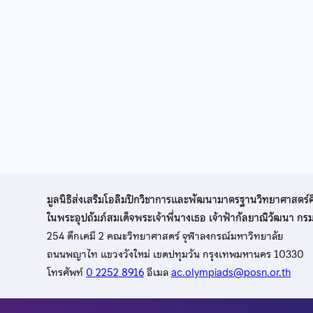
มูลนิธิส่งเสริมโอลิมปิกวิชาการและพัฒนามาตรฐานวิทยาศาสตร์
ในพระอุปถัมภ์สมเด็จพระเจ้าพี่นางเธอ เจ้าฟ้ากัลยาณิวัฒนา ก
254 ตึกเคมี 2 คณะวิทยาศาสตร์ จุฬาลงกรณ์มหาวิทยาลัย
ถนนพญาไท แขวงวังใหม่ เขตปทุมวัน กรุงเทพมหานคร 10330
โทรศัพท์
0 2252 8916
อีเมล
ac.olympiads@posn.or.th