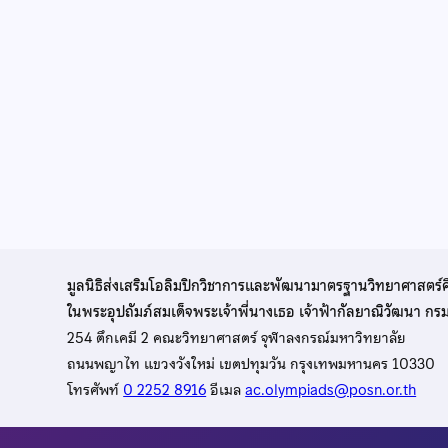
มูลนิธิส่งเสริมโอลิมปิกวิชาการและพัฒนามาตรฐานวิทยาศาสตร์
ในพระอุปถัมภ์สมเด็จพระเจ้าพี่นางเธอ เจ้าฟ้ากัลยาณิวัฒนา ก
254 ตึกเคมี 2 คณะวิทยาศาสตร์ จุฬาลงกรณ์มหาวิทยาลัย
ถนนพญาไท แขวงวังใหม่ เขตปทุมวัน กรุงเทพมหานคร 10330
โทรศัพท์
0 2252 8916
อีเมล
ac.olympiads@posn.or.th