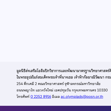
มูลนิธิส่งเสริมโอลิมปิกวิชาการและพัฒนามาตรฐานวิทยาศาสตร์
ในพระอุปถัมภ์สมเด็จพระเจ้าพี่นางเธอ เจ้าฟ้ากัลยาณิวัฒนา ก
254 ตึกเคมี 2 คณะวิทยาศาสตร์ จุฬาลงกรณ์มหาวิทยาลัย
ถนนพญาไท แขวงวังใหม่ เขตปทุมวัน กรุงเทพมหานคร 10330
โทรศัพท์
0 2252 8916
อีเมล
ac.olympiads@posn.or.th