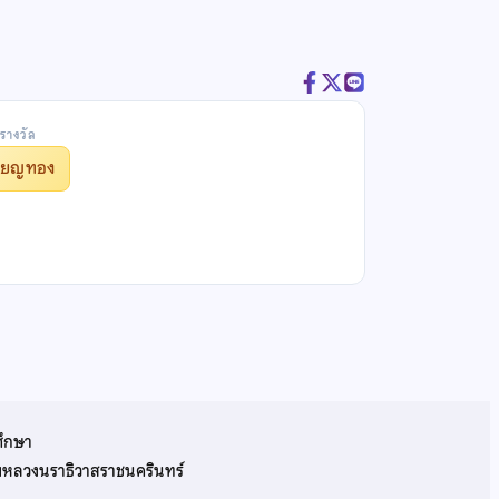
รางวัล
รียญทอง
ศึกษา
รมหลวงนราธิวาสราชนครินทร์