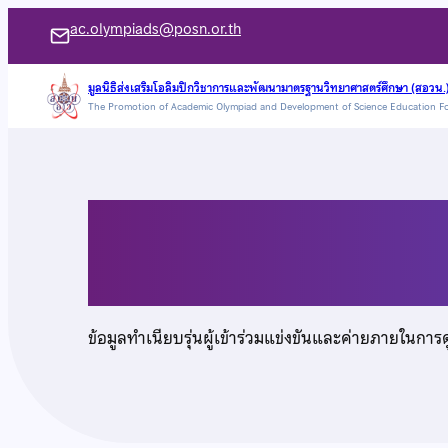
ข้าม
ac.olympiads@posn.or.th
ไป
ยัง
มูลนิธิส่งเสริมโอลิมปิกวิชาการและพัฒนามาตรฐานวิทยาศาสตร์ศึกษา (สอวน.
The Promotion of Academic Olympiad and Development of Science Education F
เนื้อหา
นายยศทวี ทรัพย์ถิระ
ข้อมูลทำเนียบรุ่นผู้เข้าร่วมแข่งขันและค่ายภายในการ