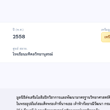
ปี (พ.ศ.)
เหรียญ
2558
เห
ศูนย์ สอวน.
โรงเรียนมหิดลวิทยานุสรณ์
มูลนิธิส่งเสริมโอลิมปิกวิชาการและพัฒนามาตรฐานวิทยาศาสตร์
ในพระอุปถัมภ์สมเด็จพระเจ้าพี่นางเธอ เจ้าฟ้ากัลยาณิวัฒนา ก