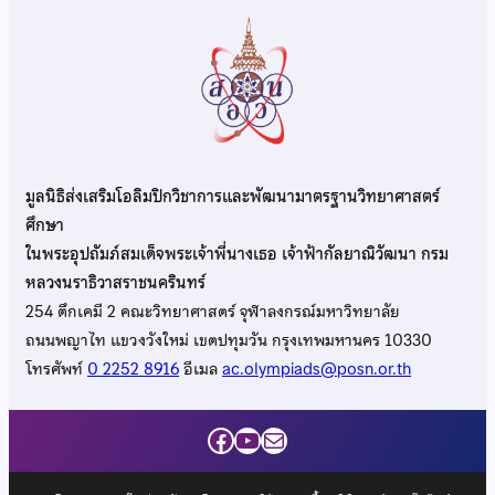
มูลนิธิส่งเสริมโอลิมปิกวิชาการและพัฒนามาตรฐานวิทยาศาสตร์
ศึกษา
ในพระอุปถัมภ์สมเด็จพระเจ้าพี่นางเธอ เจ้าฟ้ากัลยาณิวัฒนา กรม
หลวงนราธิวาสราชนครินทร์
254 ตึกเคมี 2 คณะวิทยาศาสตร์ จุฬาลงกรณ์มหาวิทยาลัย
ถนนพญาไท แขวงวังใหม่ เขตปทุมวัน กรุงเทพมหานคร 10330
โทรศัพท์
0 2252 8916
อีเมล
ac.olympiads@posn.or.th
Facebook
YouTube
Mail