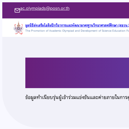
ข้าม
ac.olympiads@posn.or.th
ไป
ยัง
มูลนิธิส่งเสริมโอลิมปิกวิชาการและพัฒนามาตรฐานวิทยาศาสตร์ศึกษา (สอวน.
The Promotion of Academic Olympiad and Development of Science Education F
เนื้อหา
นายวสุ โพธิ์งาม
ข้อมูลทำเนียบรุ่นผู้เข้าร่วมแข่งขันและค่ายภายในการ