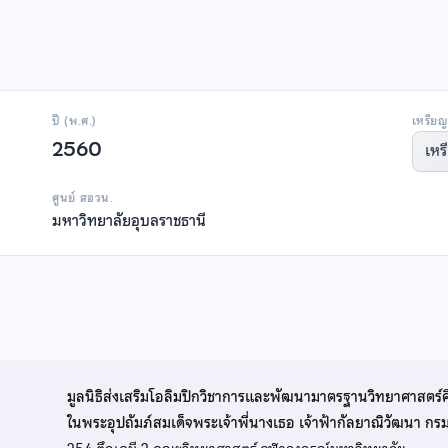
ปี (พ.ศ.)
เหรียญ
2560
เหร
ศูนย์ สอวน.
มหาวิทยาลัยอุบลราชธานี
มูลนิธิส่งเสริมโอลิมปิกวิชาการและพัฒนามาตรฐานวิทยาศาสตร์
ในพระอุปถัมภ์สมเด็จพระเจ้าพี่นางเธอ เจ้าฟ้ากัลยาณิวัฒนา ก