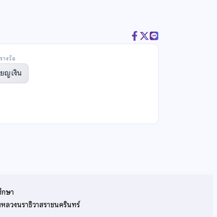
รางวัล
ียญเงิน
ศึกษา
รมหลวงนราธิวาสราชนครินทร์