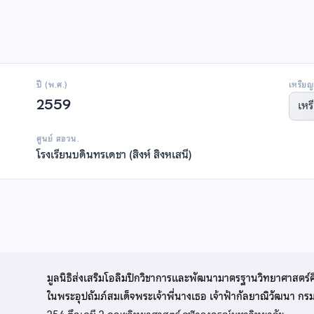
ปี (พ.ศ.)
เหรียญ
2559
เหร
ศูนย์ สอวน.
โรงเรียนบดินทรเดชา (สิงห์ สิงหเสนี)
มูลนิธิส่งเสริมโอลิมปิกวิชาการและพัฒนามาตรฐานวิทยาศาสตร์
ในพระอุปถัมภ์สมเด็จพระเจ้าพี่นางเธอ เจ้าฟ้ากัลยาณิวัฒนา ก