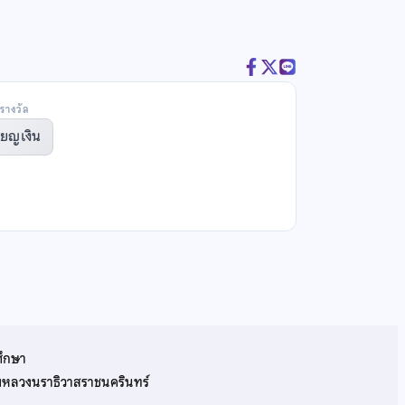
รางวัล
ียญเงิน
ศึกษา
รมหลวงนราธิวาสราชนครินทร์