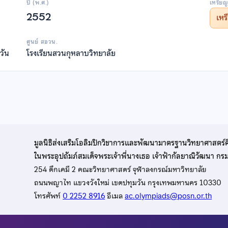
ปี (พ.ศ.)
เหรียญ
2552
เห
ศูนย์ สอวน.
วัน
โรงเรียนสวนกุหลาบวิทยาลัย
มูลนิธิส่งเสริมโอลิมปิกวิชาการและพัฒนามาตรฐานวิทยาศาสตร์
ในพระอุปถัมภ์สมเด็จพระเจ้าพี่นางเธอ เจ้าฟ้ากัลยาณิวัฒนา ก
254 ตึกเคมี 2 คณะวิทยาศาสตร์ จุฬาลงกรณ์มหาวิทยาลัย
ถนนพญาไท แขวงวังใหม่ เขตปทุมวัน กรุงเทพมหานคร 10330
โทรศัพท์
0 2252 8916
อีเมล
ac.olympiads@posn.or.th