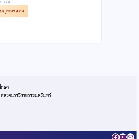
รางวัล
รียญทองแดง
ศึกษา
รมหลวงนราธิวาสราชนครินทร์
Facebo
YouT
Mai