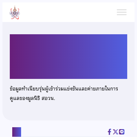
ข้าม
ไป
ยัง
เนื้อหา
เด็กชายวฤนท์ชัย สุวรรณ
นภดล
ข้อมูลทำเนียบรุ่นผู้เข้าร่วมแข่งขันและค่ายภายในการ
ดูแลของมูลนิธิ สอวน.
แชร์