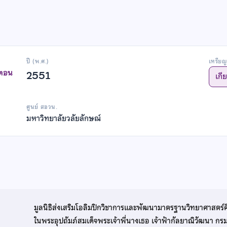
ปี (พ.ศ.)
เหรียญ
าตอน
2551
เกี
ศูนย์ สอวน.
มหาวิทยาลัยวลัยลักษณ์
มูลนิธิส่งเสริมโอลิมปิกวิชาการและพัฒนามาตรฐานวิทยาศาสตร์
ในพระอุปถัมภ์สมเด็จพระเจ้าพี่นางเธอ เจ้าฟ้ากัลยาณิวัฒนา ก