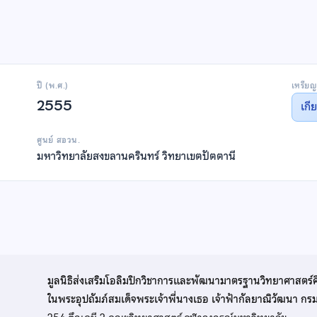
ปี (พ.ศ.)
เหรียญ
2555
เกี
ศูนย์ สอวน.
มหาวิทยาลัยสงขลานครินทร์ วิทยาเขตปัตตานี
มูลนิธิส่งเสริมโอลิมปิกวิชาการและพัฒนามาตรฐานวิทยาศาสตร์
ในพระอุปถัมภ์สมเด็จพระเจ้าพี่นางเธอ เจ้าฟ้ากัลยาณิวัฒนา ก