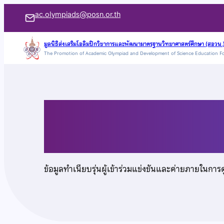
ข้าม
ac.olympiads@posn.or.th
ไป
ยัง
มูลนิธิส่งเสริมโอลิมปิกวิชาการและพัฒนามาตรฐานวิทยาศาสตร์ศึกษา (สอวน.
The Promotion of Academic Olympiad and Development of Science Education F
เนื้อหา
นายวรภพ แก้วพา
ข้อมูลทำเนียบรุ่นผู้เข้าร่วมแข่งขันและค่ายภายในการ