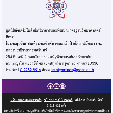
มูลนิธิส่งเสริมโอลิมปิกวิชาการและพัฒนามาตรฐานวิทยาศาสตร์
ศึกษา
ในพระอุปถัมภ์สมเด็จพระเจ้าพี่นางเธอ เจ้าฟ้ากัลยาณิวัฒนา กรม
หลวงนราธิวาสราชนครินทร์
254 ตึกเคมี 2 คณะวิทยาศาสตร์ จุฬาลงกรณ์มหาวิทยาลัย
ถนนพญาไท แขวงวังใหม่ เขตปทุมวัน กรุงเทพมหานคร 10330
โทรศัพท์
0 2252 8916
อีเมล
ac.olympiads@posn.or.th
Facebook
YouTube
Mail
นโยบายความเป็นส่วนตัว
|
นโยบายการใช้งานคุกกี้
| สถิติการเข้าชมเว็บไซต์
3,618,431
ครั้ง
สงวนลิขสิทธิ์ © 2026 มูลนิธิส่งเสริมโอลิมปิกวิชาการและพัฒนามาตรฐานวิทยาศาสตร์ศึกษา