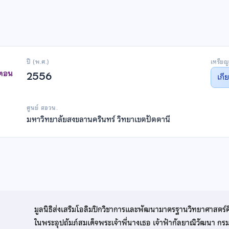
ปี (พ.ศ.)
เหรียญ
าตอน
2556
เกี
ศูนย์ สอวน.
มหาวิทยาลัยสงขลานครินทร์ วิทยาเขตปัตตานี
มูลนิธิส่งเสริมโอลิมปิกวิชาการและพัฒนามาตรฐานวิทยาศาสตร์
ในพระอุปถัมภ์สมเด็จพระเจ้าพี่นางเธอ เจ้าฟ้ากัลยาณิวัฒนา ก