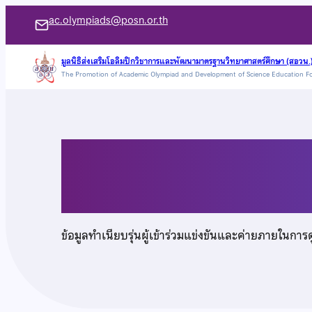
ข้าม
ac.olympiads@posn.or.th
ไป
ยัง
มูลนิธิส่งเสริมโอลิมปิกวิชาการและพัฒนามาตรฐานวิทยาศาสตร์ศึกษา (สอวน.
The Promotion of Academic Olympiad and Development of Science Education F
เนื้อหา
เด็กชายวรกานต์ รุ่งปร
ข้อมูลทำเนียบรุ่นผู้เข้าร่วมแข่งขันและค่ายภายในการ