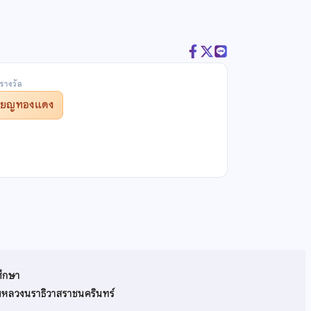
รางวัล
รียญทองแดง
ศึกษา
รมหลวงนราธิวาสราชนครินทร์