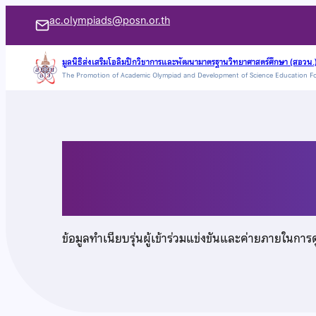
ข้าม
ac.olympiads@posn.or.th
ไป
ยัง
มูลนิธิส่งเสริมโอลิมปิกวิชาการและพัฒนามาตรฐานวิทยาศาสตร์ศึกษา (สอวน.
The Promotion of Academic Olympiad and Development of Science Education F
เนื้อหา
นายวริทธิ์ธร โกศัลวิต
ข้อมูลทำเนียบรุ่นผู้เข้าร่วมแข่งขันและค่ายภายในการ