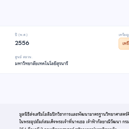
ปี (พ.ศ.)
เหรียญ
2556
เห
ศูนย์ สอวน.
มหาวิทยาลัยเทคโนโลยีสุรนารี
มูลนิธิส่งเสริมโอลิมปิกวิชาการและพัฒนามาตรฐานวิทยาศาสตร์
ในพระอุปถัมภ์สมเด็จพระเจ้าพี่นางเธอ เจ้าฟ้ากัลยาณิวัฒนา ก