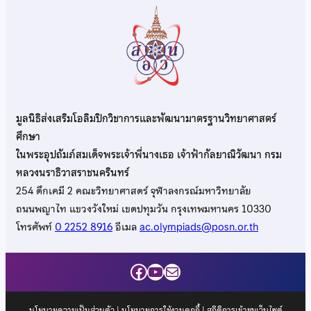
มูลนิธิส่งเสริมโอลิมปิกวิชาการและพัฒนามาตรฐานวิทยาศาสตร์
ศึกษา
ในพระอุปถัมภ์สมเด็จพระเจ้าพี่นางเธอ เจ้าฟ้ากัลยาณิวัฒนา กรม
หลวงนราธิวาสราชนครินทร์
254 ตึกเคมี 2 คณะวิทยาศาสตร์ จุฬาลงกรณ์มหาวิทยาลัย
ถนนพญาไท แขวงวังใหม่ เขตปทุมวัน กรุงเทพมหานคร 10330
โทรศัพท์
0 2252 8916
อีเมล
ac.olympiads@posn.or.th
Facebook
YouTube
Mail
นโยบายความเป็นส่วนตัว
|
นโยบายการใช้งานคุกกี้
| สถิติการเข้าชมเว็บไซต์