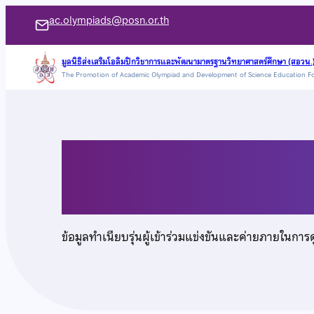
ข้าม
ac.olympiads@posn.or.th
ไป
ยัง
มูลนิธิส่งเสริมโอลิมปิกวิชาการและพัฒนามาตรฐานวิทยาศาสตร์ศึกษา (สอวน.
The Promotion of Academic Olympiad and Development of Science Education F
เนื้อหา
นายวรเดช พัทยาวรร
ข้อมูลทำเนียบรุ่นผู้เข้าร่วมแข่งขันและค่ายภายในการ