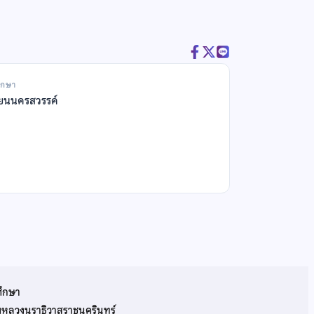
ึกษา
ียนนครสวรรค์
ศึกษา
รมหลวงนราธิวาสราชนครินทร์