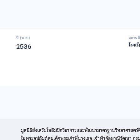
ปี (พ.ศ.)
สถานศ
โรงเร
2536
มูลนิธิส่งเสริมโอลิมปิกวิชาการและพัฒนามาตรฐานวิทยาศาสตร์
ในพระอุปถัมภ์สมเด็จพระเจ้าพี่นางเธอ เจ้าฟ้ากัลยาณิวัฒนา ก