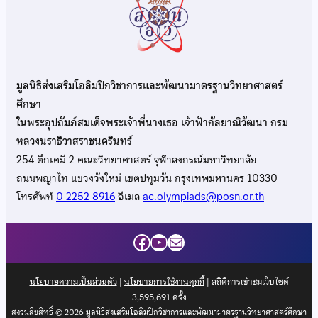
มูลนิธิส่งเสริมโอลิมปิกวิชาการและพัฒนามาตรฐานวิทยาศาสตร์
ศึกษา
ในพระอุปถัมภ์สมเด็จพระเจ้าพี่นางเธอ เจ้าฟ้ากัลยาณิวัฒนา กรม
หลวงนราธิวาสราชนครินทร์
254 ตึกเคมี 2 คณะวิทยาศาสตร์ จุฬาลงกรณ์มหาวิทยาลัย
ถนนพญาไท แขวงวังใหม่ เขตปทุมวัน กรุงเทพมหานคร 10330
โทรศัพท์
0 2252 8916
อีเมล
ac.olympiads@posn.or.th
Facebook
YouTube
Mail
นโยบายความเป็นส่วนตัว
|
นโยบายการใช้งานคุกกี้
| สถิติการเข้าชมเว็บไซต์
3,595,691
ครั้ง
สงวนลิขสิทธิ์ © 2026 มูลนิธิส่งเสริมโอลิมปิกวิชาการและพัฒนามาตรฐานวิทยาศาสตร์ศึกษา