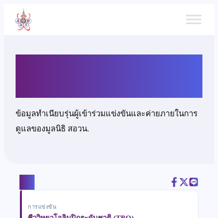
ข้าม
ไป
ยัง
เนื้อหา
นายวิททสุ โรจน์สินวรางกูร
ข้อมูลทำเนียบรุ่นผู้เข้าร่วมแข่งขันและค่ายภายในการ
ดูแลของมูลนิธิ สอวน.
แชร์
การแข่งขัน
ชีววิทยาโอลิมปิกระดับชาติ (TBO)