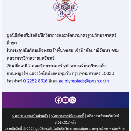
มูลนิธิส่งเสริมโอลิมปิกวิชาการและพัฒนามาตรฐานวิทยาศาสตร์
ศึกษา
ในพระอุปถัมภ์สมเด็จพระเจ้าพี่นางเธอ เจ้าฟ้ากัลยาณิวัฒนา กรม
หลวงนราธิวาสราชนครินทร์
254 ตึกเคมี 2 คณะวิทยาศาสตร์ จุฬาลงกรณ์มหาวิทยาลัย
ถนนพญาไท แขวงวังใหม่ เขตปทุมวัน กรุงเทพมหานคร 10330
โทรศัพท์
0 2252 8916
อีเมล
ac.olympiads@posn.or.th
Facebook
YouTube
Mail
นโยบายความเป็นส่วนตัว
|
นโยบายการใช้งานคุกกี้
| สถิติการเข้าชมเว็บไซต์
3,617,017
ครั้ง
สงวนลิขสิทธิ์ © 2026 มูลนิธิส่งเสริมโอลิมปิกวิชาการและพัฒนามาตรฐานวิทยาศาสตร์ศึกษา