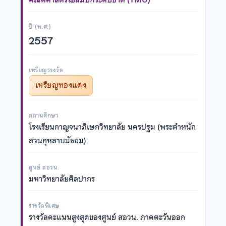
ปี (พ.ศ.)
2557
เหรียญรางวัล
เหรียญทองแดง
สถานศึกษา
โรงเรียนกาญจนาภิเษกวิทยาลัย นครปฐม (พระตำหนัก
สวนกุหลาบมัธยม)
ศูนย์ สอวน.
มหาวิทยาลัยศิลปากร
รางวัลพิเศษ
รางวัลคะแนนสูงสุดของศูนย์ สอวน. ภาคตะวันออก