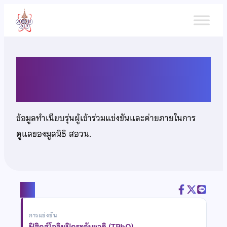
ข้าม
ไป
ยัง
เนื้อหา
นายวิรุฬติ พึ่งตระกูล
ข้อมูลทำเนียบรุ่นผู้เข้าร่วมแข่งขันและค่ายภายในการ
ดูแลของมูลนิธิ สอวน.
แชร์
การแข่งขัน
ฟิสิกส์โอลิมปิกระดับชาติ (TPhO)