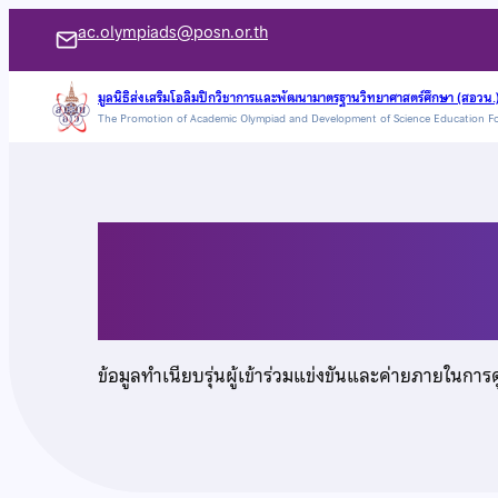
ข้าม
ac.olympiads@posn.or.th
ไป
ยัง
มูลนิธิส่งเสริมโอลิมปิกวิชาการและพัฒนามาตรฐานวิทยาศาสตร์ศึกษา (สอวน.
The Promotion of Academic Olympiad and Development of Science Education F
เนื้อหา
เด็กชายวีรภัทร ศุจิสกุ
ข้อมูลทำเนียบรุ่นผู้เข้าร่วมแข่งขันและค่ายภายในการ