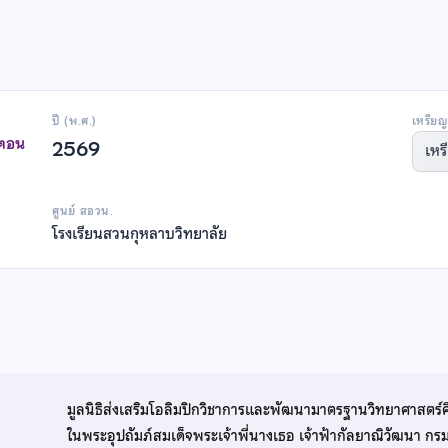
ปี (พ.ศ.)
เหรียญ
าตอน
2569
เหร
ศูนย์ สอวน.
โรงเรียนสวนกุหลาบวิทยาลัย
มูลนิธิส่งเสริมโอลิมปิกวิชาการและพัฒนามาตรฐานวิทยาศาสตร์
ในพระอุปถัมภ์สมเด็จพระเจ้าพี่นางเธอ เจ้าฟ้ากัลยาณิวัฒนา ก