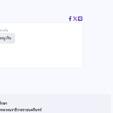
รางวัล
ียญเงิน
ศึกษา
รมหลวงนราธิวาสราชนครินทร์